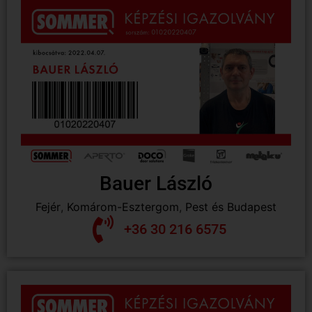
Bauer László
Fejér
,
Komárom-Esztergom
,
Pest és Budapest
+36 30 216 6575