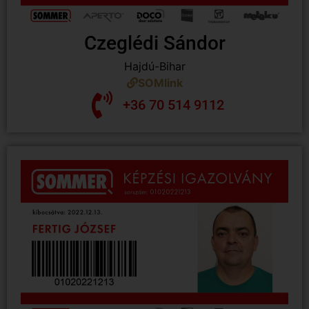
Czeglédi Sándor
Hajdú-Bihar
SOMlink
+36 70 514 9112