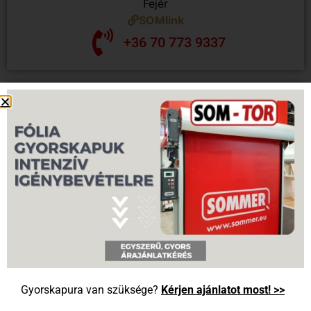
Fejér
SOMlink
+36 70 773 9337
Kiss Péter
Gyorskapura van szüksége?
Kérjen ajánlatot most! >>
Győr-Moson-Sopron