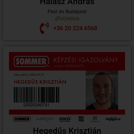
Halász András
Pest és Budapest
SOMlink
+36 20 224 6568
Hegedűs Krisztián