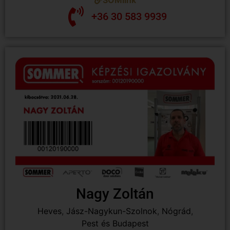
SOMlink
+36 30 583 9939
Nagy Zoltán
Heves
,
Jász-Nagykun-Szolnok
,
Nógrád
,
Pest és Budapest