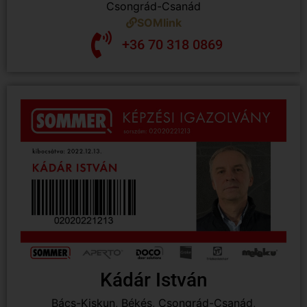
Csongrád-Csanád
SOMlink
+36 70 318 0869
Kádár István
Bács-Kiskun
,
Békés
,
Csongrád-Csanád
,