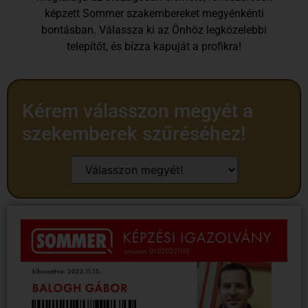
képzett Sommer szakembereket megyénkénti
bontásban. Válassza ki az Önhöz legközelebbi
telepítőt, és bízza kapuját a profikra!
Kérem válasszon megyét a
szekemberek szűréséhez!