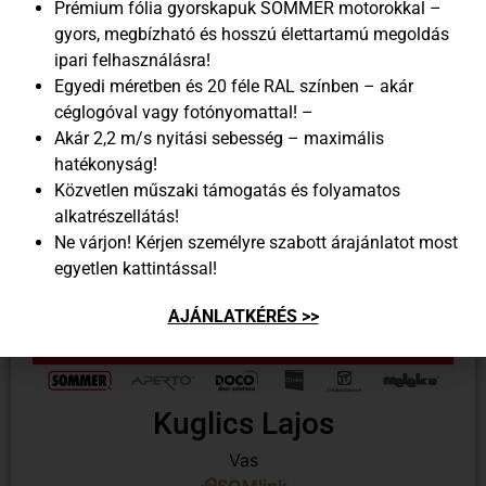
Prémium fólia gyorskapuk SOMMER motorokkal –
SOMlink
gyors, megbízható és hosszú élettartamú megoldás
+36 20 541 5088
ipari felhasználásra!
Egyedi méretben és 20 féle RAL színben – akár
céglogóval vagy fotónyomattal! –
Akár 2,2 m/s nyitási sebesség – maximális
hatékonyság!
Közvetlen műszaki támogatás és folyamatos
alkatrészellátás!
Ne várjon! Kérjen személyre szabott árajánlatot most
egyetlen kattintással!
AJÁNLATKÉRÉS >>
Kuglics Lajos
Vas