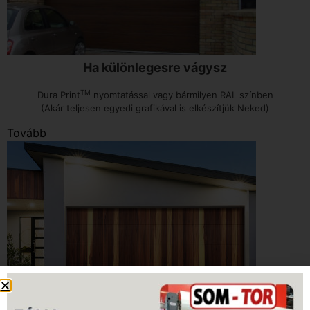
Ha különlegesre vágysz
TM
Dura Print
nyomtatással vagy bármilyen RAL színben
(Akár teljesen egyedi grafikával is elkészítjük Neked)
Tovább