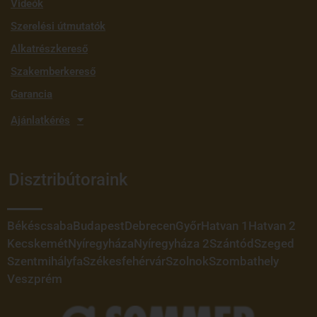
Videók
Szerelési útmutatók
Alkatrészkereső
Szakemberkereső
Garancia
Ajánlatkérés
Disztribútoraink
Békéscsaba
Budapest
Debrecen
Győr
Hatvan 1
Hatvan 2
Kecskemét
Nyíregyháza
Nyíregyháza 2
Szántód
Szeged
Szentmihályfa
Székesfehérvár
Szolnok
Szombathely
Veszprém