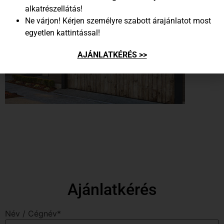
alkatrészellátás!
Ne várjon! Kérjen személyre szabott árajánlatot most
egyetlen kattintással!
AJÁNLATKÉRÉS >>
Ajánlatkérés
Név / Cégnév
*