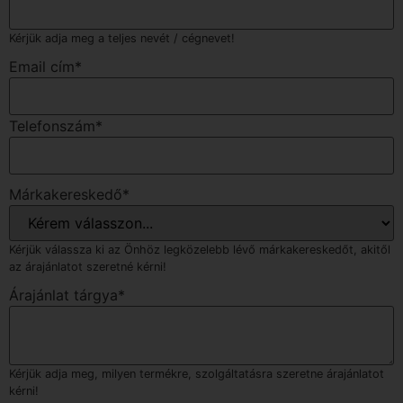
Kérjük adja meg a teljes nevét / cégnevet!
Email cím
*
Telefonszám
*
Márkakereskedő
*
Kérjük válassza ki az Önhöz legközelebb lévő márkakereskedőt, akitől
az árajánlatot szeretné kérni!
Árajánlat tárgya
*
Kérjük adja meg, milyen termékre, szolgáltatásra szeretne árajánlatot
kérni!