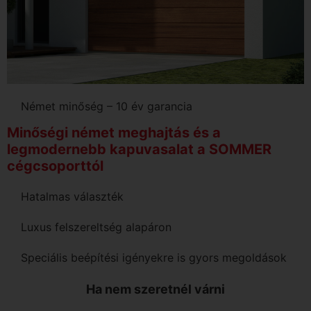
Német minőség – 10 év garancia
Minőségi német meghajtás és a
legmodernebb kapuvasalat a SOMMER
cégcsoporttól
Hatalmas választék
Luxus felszereltség alapáron
Speciális beépítési igényekre is gyors megoldások
Ha nem szeretnél várni