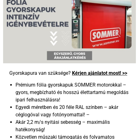
Gyorskapura van szüksége?
Kérjen ajánlatot most! >>
Prémium fólia gyorskapuk SOMMER motorokkal –
gyors, megbízható és hosszú élettartamú megoldás
ipari felhasználásra!
Egyedi méretben és 20 féle RAL színben – akár
céglogóval vagy fotónyomattal! –
Akár 2,2 m/s nyitási sebesség – maximális
hatékonyság!
Közvetlen műszaki támogatás és folyamatos